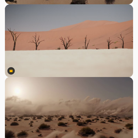
Premium
Premium
Premium
Premium