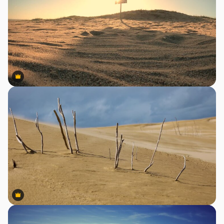
Premium
Premium
Premium
Premium