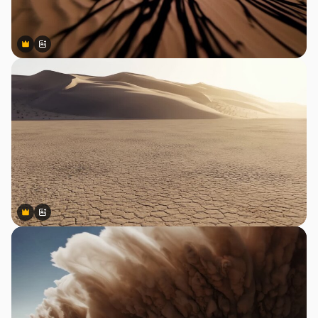
Premium
Premium
Generiert von KI
Premium
Premium
Generiert von KI