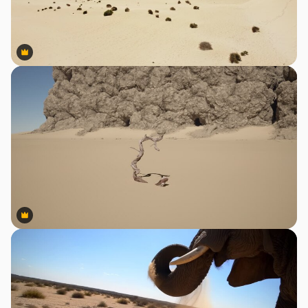
Premium
Premium
Premium
Premium