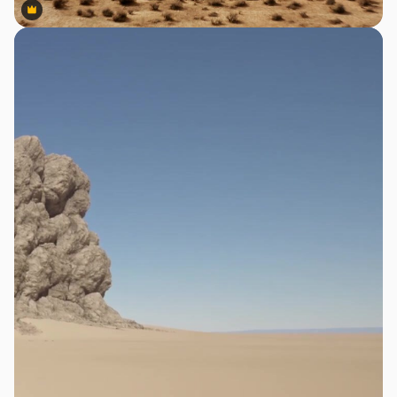
Premium
Premium