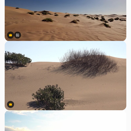
Premium
Premium
Generiert von KI
Premium
Premium