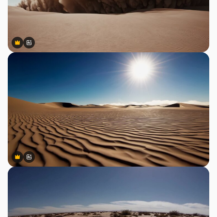
Premium
Premium
Generiert von KI
Premium
Premium
Generiert von KI