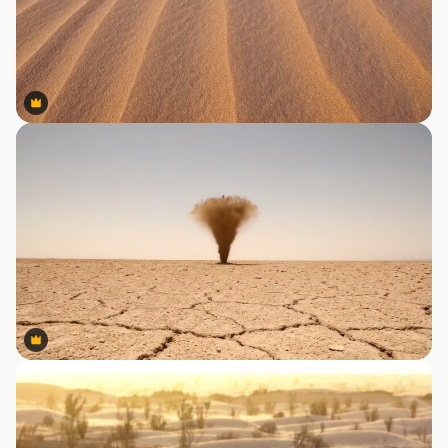
Premium
Premium
Premium
Premium