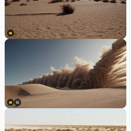
Premium
Premium
Premium
Premium
Generiert von KI