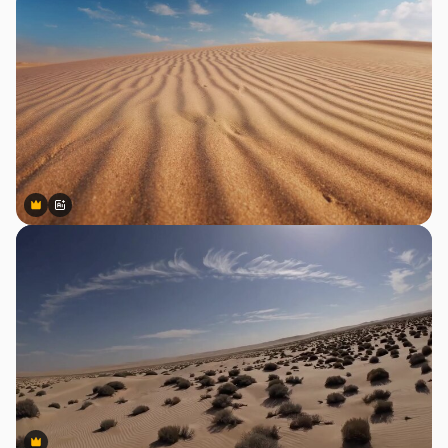
Premium
Premium
Generiert von KI