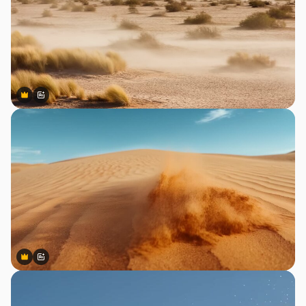
Premium
Premium
Generiert von KI
Premium
Premium
Generiert von KI