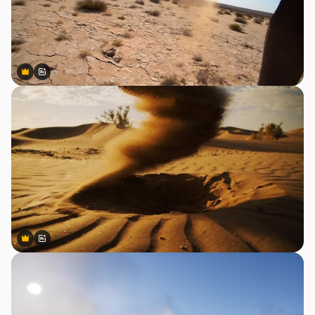
Premium
Premium
Generiert von KI
Premium
Premium
Generiert von KI