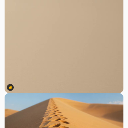
Premium
Premium