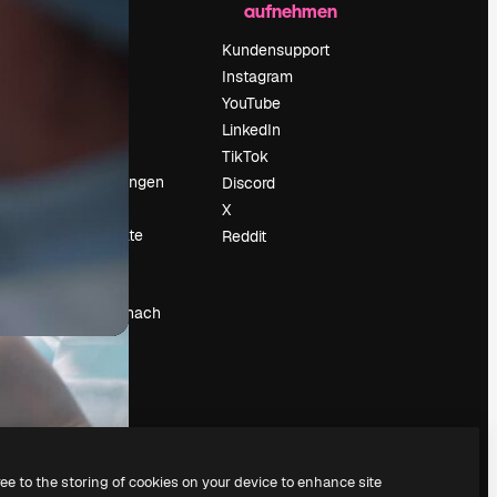
aufnehmen
Preise
Über uns
Kundensupport
Reviews
Instagram
Karriere
YouTube
ärung
Suchtrends
LinkedIn
Blog
TikTok
Veranstaltungen
Discord
um
Slidesgo
X
Deine Inhalte
Reddit
verkaufen
Pressesaal
Suchst du nach
magnific.ai
ree to the storing of cookies on your device to enhance site