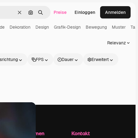
Preise
Einloggen
Anmelden
Löschen
Nach Bild suchen
Suchen
nde
Dekoration
Design
Grafik-Design
Bewegung
Muster
Tap
Relevanz
srichtung
FPS
Dauer
Erweitert
Unternehmen
Kontakt