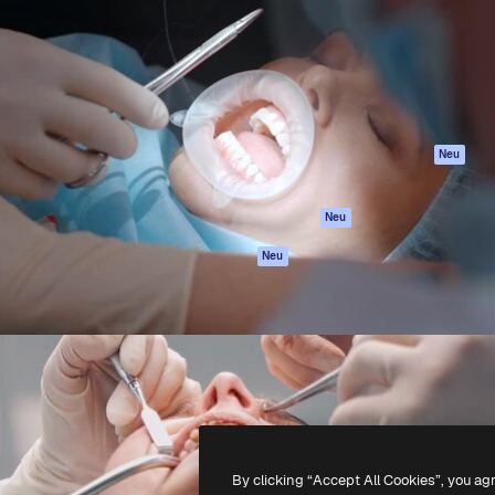
attform, um deine beste
Spaces
Academy
klichen. Mehr als 1 Million
KI-Assistent
Dokumentation
er Kreativen, Unternehmen,
KI-Bildgenerator
Support
Studios.
KI-Videogenerator
AGB
KI-
Datenschutzerkl
Stimmengenerator
Originale
Neu
Stock-Inhalte
Cookie-Richtlinie
MCP für
Vertrauenszentr
Neu
Claude/ChatGPT
Partner
Agenten
Neu
Unternehmen
API
Mobile App
Alle Magnific-Tools
-
2026
Freepik Company S.L.U.
Alle Rechte vorbehalten
.
By clicking “Accept All Cookies”, you ag