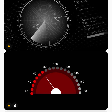
Premium
Premium
Premium
Premium
Generiert von KI