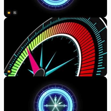
Premium
Premium
Generiert von KI
Premium
Premium