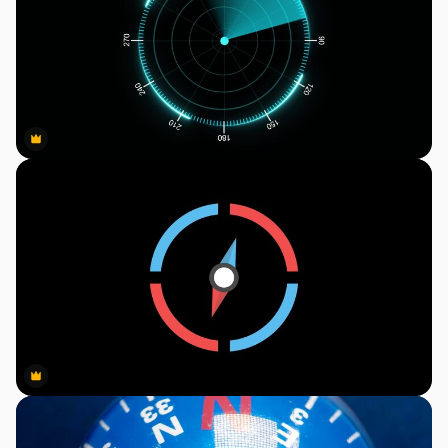
Premium
Premium
Premium
Premium