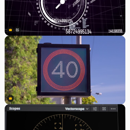
Premium
Premium
Generiert von KI
Premium
Premium