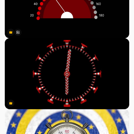
Premium
Premium
Generiert von KI
Premium
Premium