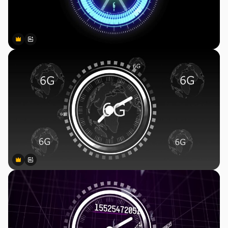
Premium
Premium
Generiert von KI
Premium
Premium
Generiert von KI