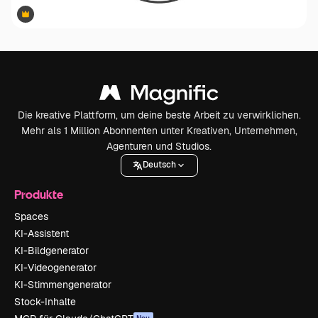
Premium
Premium
Die kreative Plattform, um deine beste Arbeit zu verwirklichen.
Mehr als 1 Million Abonnenten unter Kreativen, Unternehmen,
Agenturen und Studios.
Deutsch
Produkte
Spaces
KI-Assistent
KI-Bildgenerator
KI-Videogenerator
KI-Stimmengenerator
Stock-Inhalte