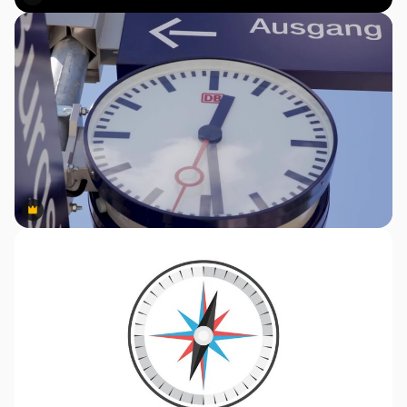
Premium
Premium
Premium
Premium