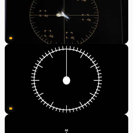
Premium
Premium
Premium
Premium