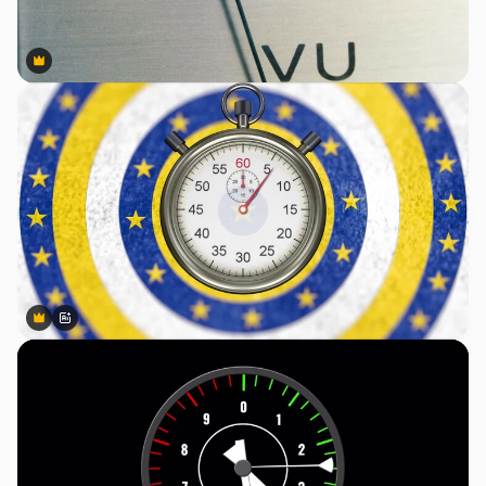
Premium
Premium
Premium
Premium
Generiert von KI