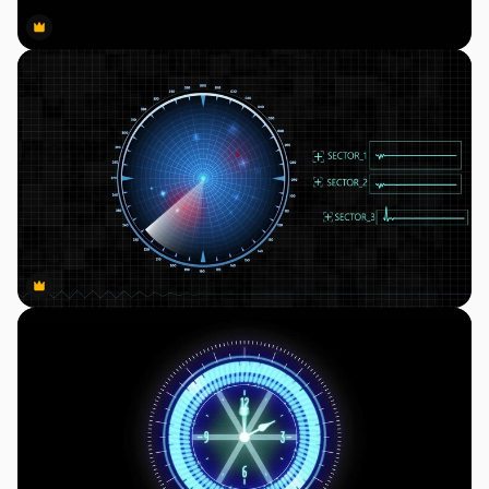
Premium
Premium
Premium
Premium