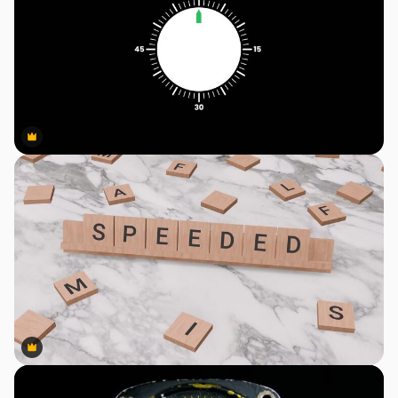
Premium
Premium
Premium
Premium