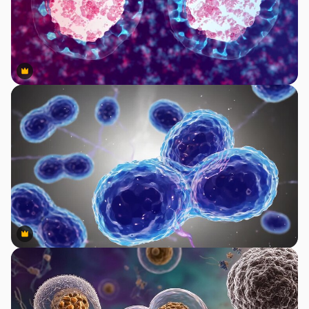
Premium
Premium
Premium
Premium