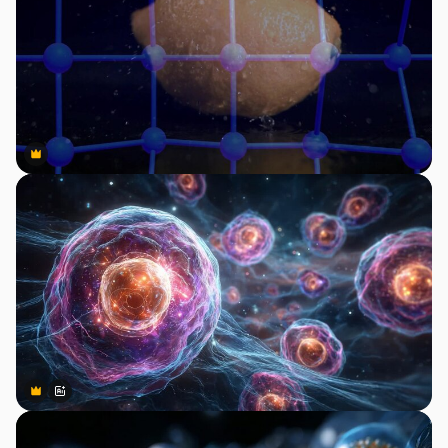
Premium
Premium
Premium
Premium
Generiert von KI