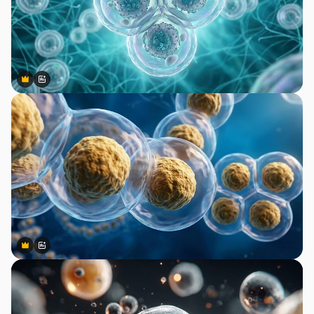
Premium
Premium
Generiert von KI
Premium
Premium
Generiert von KI