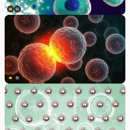
Premium
Premium
Generiert von KI
Premium
Premium
Generiert von KI