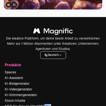
Premium
Premium
Generiert von KI
Die kreative Plattform, um deine beste Arbeit zu verwirklichen.
Mehr als 1 Million Abonnenten unter Kreativen, Unternehmen,
Agenturen und Studios.
Deutsch
Produkte
Spaces
KI-Assistent
KI-Bildgenerator
KI-Videogenerator
KI-Stimmengenerator
Stock-Inhalte