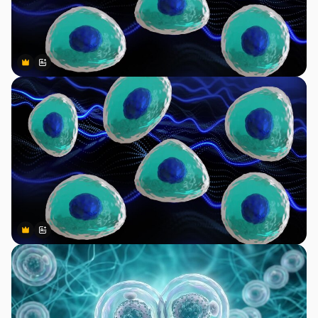
Premium
Premium
Generiert von KI
Premium
Premium
Generiert von KI