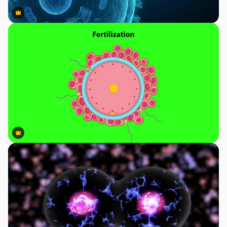
Premium
Premium
Premium
Premium