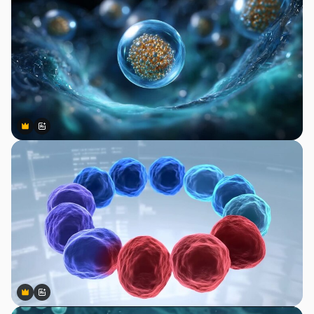
Premium
Premium
Generiert von KI
Premium
Premium
Generiert von KI