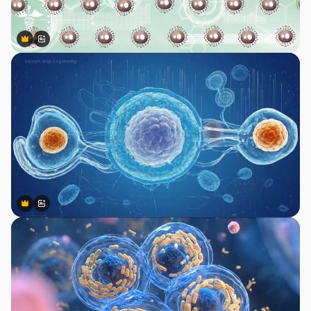
Premium
Premium
Generiert von KI
Premium
Premium
Generiert von KI