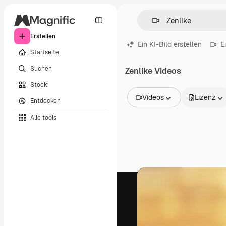
Erstellen
Ein KI-Bild erstellen
E
Startseite
Suchen
Zenlike Videos
Stock
Videos
Lizenz
Entdecken
Alle Bilder
Alle tools
Vektoren
Illustrationen
Fotos
PSD
Vorlagen
Mockups
Videos
Filmmaterial
Motion Graphics
Videovorlagen
Icons
3D-Modelle
Schriftarten