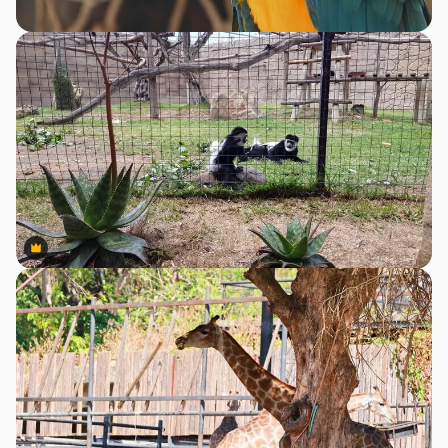
Premium
Premium