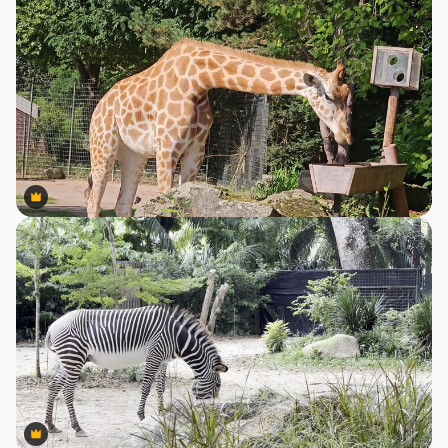
Premium
Premium
Premium
Premium