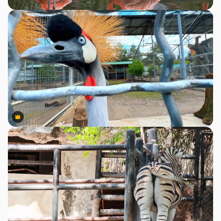
Premium
Premium