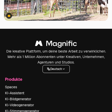
Premium
Premium
Die kreative Plattform, um deine beste Arbeit zu verwirklichen.
Mehr als 1 Million Abonnenten unter Kreativen, Unternehmen,
Agenturen und Studios.
Deutsch
Produkte
Spaces
KI-Assistent
KI-Bildgenerator
KI-Videogenerator
KI-Stimmengenerator