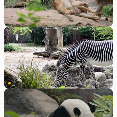
Premium
Premium