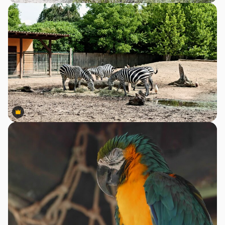
Premium
Premium