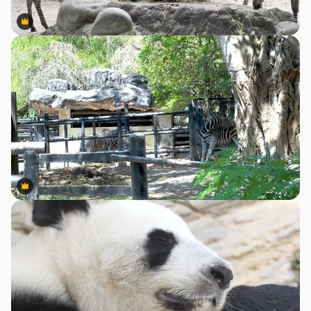
Premium
Premium
Premium
Premium