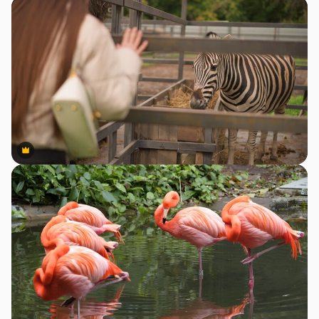
Premium
Premium