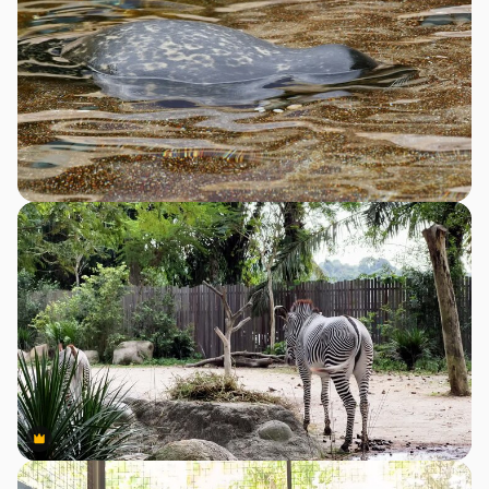
Premium
Premium