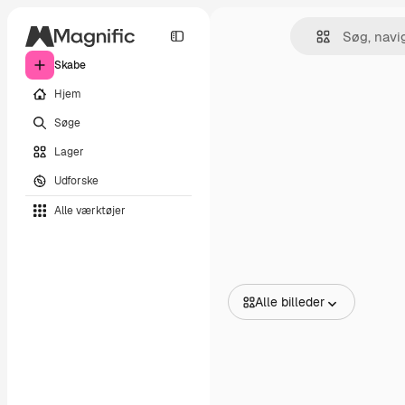
Skabe
Hjem
Søge
Lager
Udforske
Alle værktøjer
Alle billeder
Alle billeder
Vektorer
Illustrationer
Fotos
PSD
Skabeloner