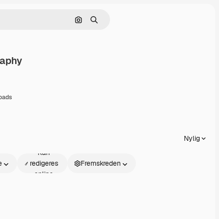
Søg efter billede
Søge
aphy
le
oads
Nylig
Kan
e
redigeres
Fremskreden
online