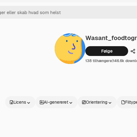
Wasant_foodtogr
Følge
De
138 tilhængere
|
146.6k downl
Licens
AI-genereret
Orientering
Filtyp