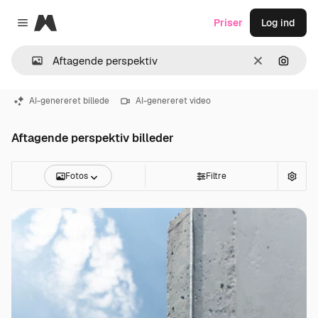
Magnific
Priser
Log ind
Close menu
Klar
Søg eft
AI-genereret billede
AI-genereret video
Aftagende perspektiv billeder
Fotos
Filtre