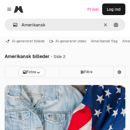
Magnific
Priser
Log ind
Close menu
Klar
Søg eft
AI-genereret billede
AI-genereret video
Amerikansk flag
Amer
Amerikansk billeder
- Side 2
Fotos
Filtre