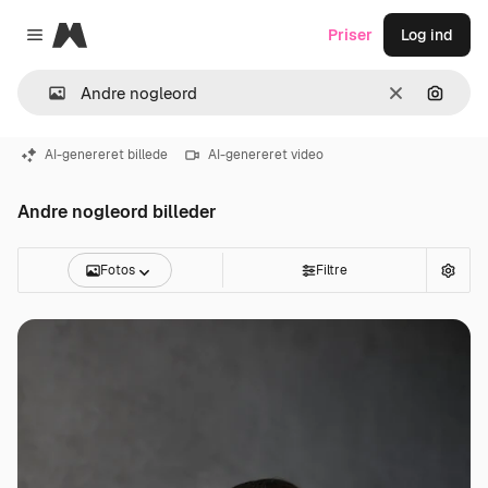
Magnific
Priser
Log ind
Close menu
Klar
Søg eft
AI-genereret billede
AI-genereret video
Andre nogleord billeder
Fotos
Filtre