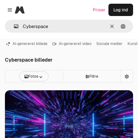
Magnific
Priser
Log ind
Close menu
Klar
Søg eft
AI-genereret billede
AI-genereret video
Sociale medier
Kunsti
Cyberspace billeder
Fotos
Filtre