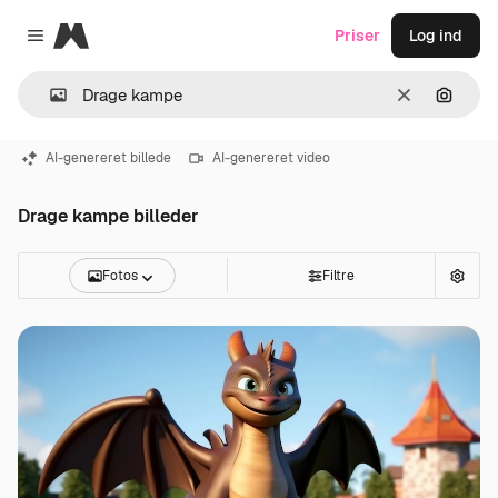
Magnific
Priser
Log ind
Close menu
Klar
Søg eft
AI-genereret billede
AI-genereret video
Drage kampe billeder
Fotos
Filtre