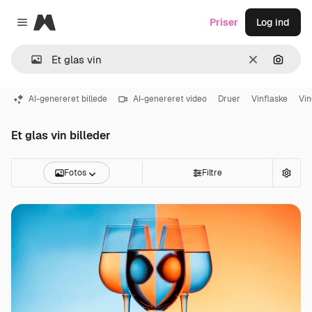
Magnific
Priser
Log ind
Close menu
Klar
Søg eft
AI-genereret billede
AI-genereret video
Druer
Vinflaske
Vin
Et glas vin billeder
Fotos
Filtre