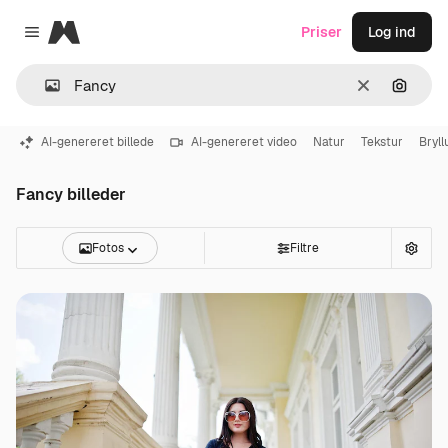
Magnific
Priser
Log ind
Close menu
Klar
Søg eft
AI-genereret billede
AI-genereret video
Natur
Tekstur
Bryll
Fancy billeder
Fotos
Filtre