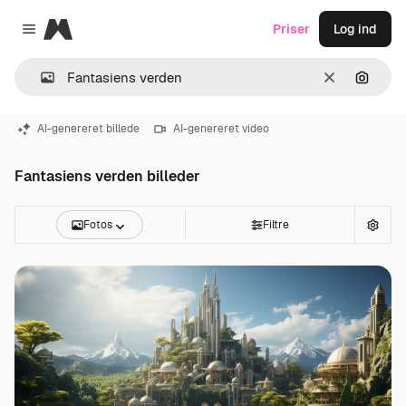
Magnific
Priser
Log ind
Close menu
Klar
Søg eft
AI-genereret billede
AI-genereret video
Fantasiens verden billeder
Fotos
Filtre