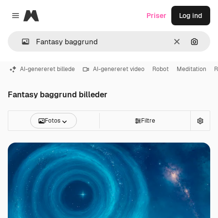
Magnific
Priser
Log ind
Close menu
Klar
Søg eft
AI-genereret billede
AI-genereret video
Robot
Meditation
R
Fantasy baggrund billeder
Fotos
Filtre