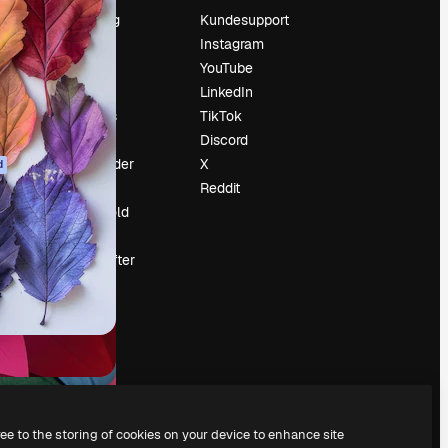
Prissætning
Kundesupport
Om os
Instagram
Reviews
YouTube
Karriere
LinkedIn
Søgetrends
TikTok
Blog
Discord
Begivenheder
X
d
Slidesgo
Reddit
Sælg indhold
Presserum
Leder du efter
magnific.ai
ree to the storing of cookies on your device to enhance site