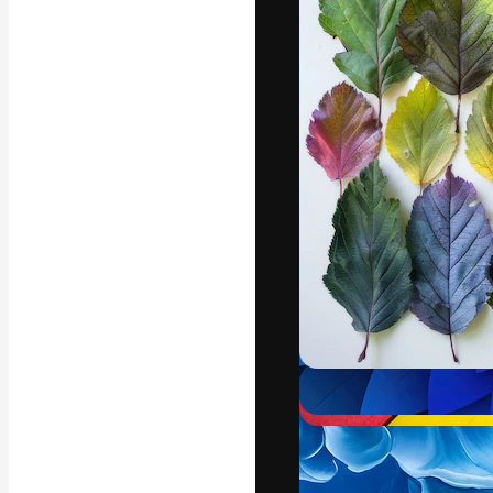
Den kreative pla
arbejde. Over 1
kreative og vir
studier.
Dansk
Copyright © 2010