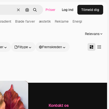
Priser
Log ind
Tilmeld dig
Klar
Søg efter billede
Søge
radient
Bløde farver
æstetik
Reklame
Energi
Relevans
er
Filtype
Fremskreden
Firma
Kontakt os