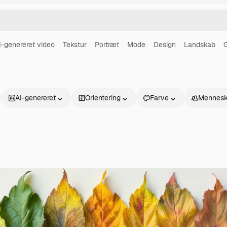
I-genereret video
Tekstur
Portræt
Mode
Design
Landskab
G
AI-genereret
Orientering
Farve
Mennesk
Produkter
Kom godt i