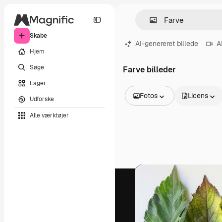
Skabe
AI-genereret billede
A
Hjem
Søge
Farve billeder
Lager
Fotos
Licens
Udforske
Alle billeder
Alle værktøjer
Vektorer
Illustrationer
Fotos
PSD
Skabeloner
Mockups
Videoer
Optagelser
Motion graphics
Videoskabeloner
Ikoner
3D modeller
Skrifttyper