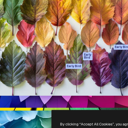
gang
tform til at skabe dit bedste
Spaces
 million abonnenter – fra
AI-assistent
Academy
ksomheder til bureauer og
AI-billedgenerator
Dokumentation
AI-videogenerator
Support
AI-
Vilkår for brug
stemmegenerator
Privatlivspolitik
Stockindhold
Originaler
Early Bir
MCP til
Cookies politik
Early
Bird
Claude/ChatGPT
Tillidscenter
Agenter
Early Bird
Partnere
API
Virksomhed
Mobilapp
Alle Magnific
værktøjer
-
2026
Freepik Company S.L.U.
Alle rettigheder forbeholdes
.
By clicking “Accept All Cookies”, you ag