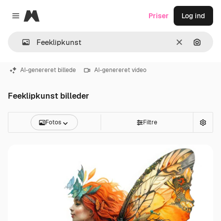
Magnific
Priser
Log ind
Close menu
Klar
Søg eft
AI-genereret billede
AI-genereret video
Feeklipkunst billeder
Fotos
Filtre