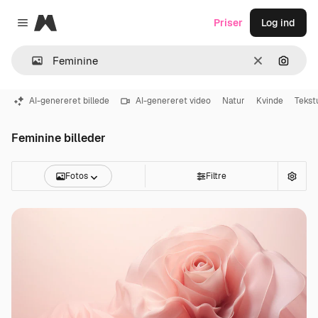
Magnific
Priser
Log ind
Close menu
Klar
Søg eft
AI-genereret billede
AI-genereret video
Natur
Kvinde
Tekst
Feminine billeder
Fotos
Filtre