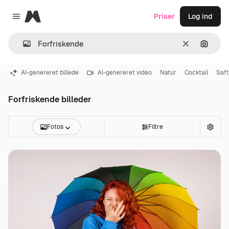
Magnific
Priser
Log ind
Close menu
Klar
Søg eft
AI-genereret billede
AI-genereret video
Natur
Cocktail
Saft
Forfriskende billeder
Fotos
Filtre