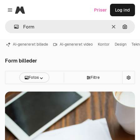
Magnific
Priser
Log ind
Close menu
Klar
Søg eft
AI-genereret billede
AI-genereret video
Kontor
Design
Tekn
Form billeder
Fotos
Filtre