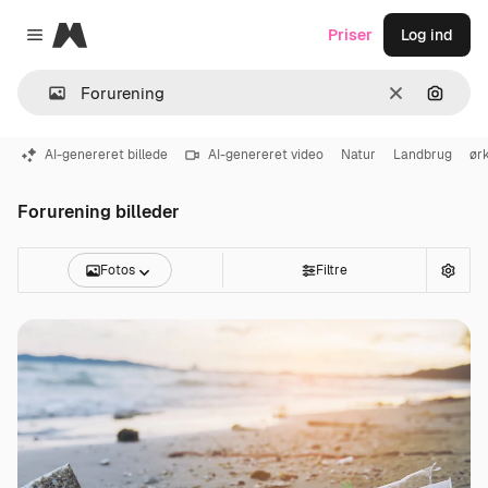
Magnific
Priser
Log ind
Close menu
Klar
Søg eft
AI-genereret billede
AI-genereret video
Natur
Landbrug
ør
Forurening billeder
Fotos
Filtre