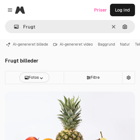
Magnific
Priser
Log ind
Close menu
Klar
Søg eft
AI-genereret billede
AI-genereret video
Baggrund
Natur
Te
Frugt billeder
Fotos
Filtre