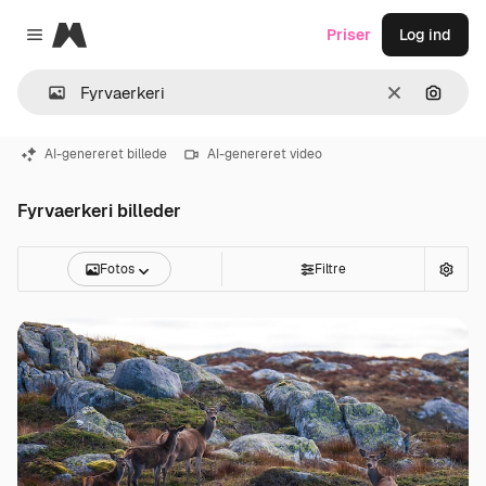
Magnific
Priser
Log ind
Close menu
Klar
Søg eft
AI-genereret billede
AI-genereret video
Fyrvaerkeri billeder
Fotos
Filtre