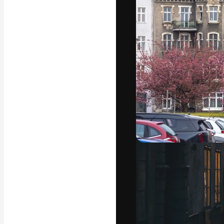
Den kreative pla
arbejde. Over 1
kreative og vir
studier.
Dansk
Copyright © 2010