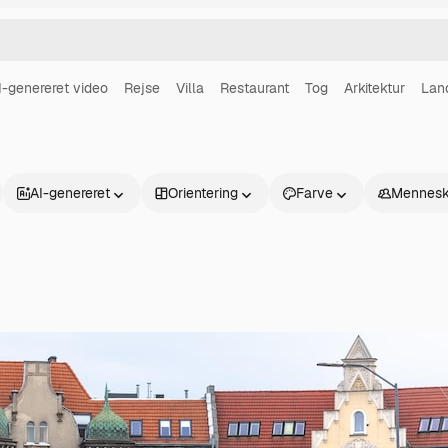
I-genereret video
Rejse
Villa
Restaurant
Tog
Arkitektur
Lan
AI-genereret
Orientering
Farve
Mennesk
Produkter
Kom godt i