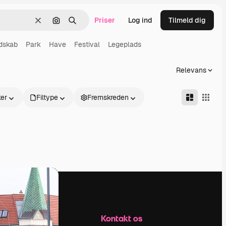
Priser
Log ind
Tilmeld dig
Klar
Søg efter billede
Søge
dskab
Park
Have
Festival
Legeplads
Relevans
er
Filtype
Fremskreden
Firma
Kontakt os