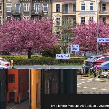
gang
tform til at skabe dit bedste
Spaces
 million abonnenter – fra
AI-assistent
Academy
ksomheder til bureauer og
AI-billedgenerator
Dokumentation
AI-videogenerator
Support
AI-
Vilkår for brug
stemmegenerator
Privatlivspolitik
Stockindhold
Originaler
Early Bir
MCP til
Cookies politik
Early
Bird
Claude/ChatGPT
Tillidscenter
Agenter
Early Bird
Partnere
API
Virksomhed
Mobilapp
Alle Magnific
værktøjer
-
2026
Freepik Company S.L.U.
Alle rettigheder forbeholdes
.
By clicking “Accept All Cookies”, you ag