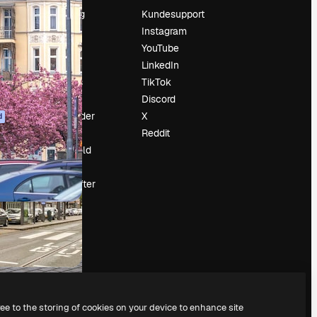
Prissætning
Kundesupport
Om os
Instagram
Reviews
YouTube
Karriere
LinkedIn
Søgetrends
TikTok
Blog
Discord
Begivenheder
X
d
Slidesgo
Reddit
Sælg indhold
Presserum
Leder du efter
magnific.ai
ree to the storing of cookies on your device to enhance site