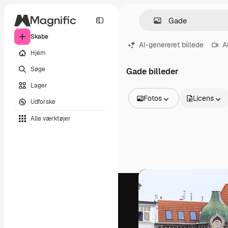
Skabe
AI-genereret billede
A
Hjem
Søge
Gade billeder
Lager
Fotos
Licens
Udforske
Alle billeder
Alle værktøjer
Vektorer
Illustrationer
Fotos
PSD
Skabeloner
Mockups
Videoer
Optagelser
Motion graphics
Videoskabeloner
Ikoner
3D modeller
Skrifttyper