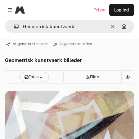
Magnific
Priser
Log ind
Close menu
Klar
Søg eft
AI-genereret billede
AI-genereret video
Geometrisk kunstvaerk billeder
Fotos
Filtre