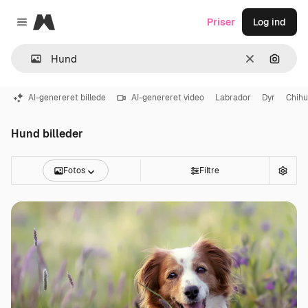
Magnific
Priser
Log ind
Close menu
Klar
Søg eft
AI-genereret billede
AI-genereret video
Labrador
Dyr
Chih
Hund billeder
Fotos
Filtre