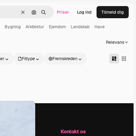
Priser
Log ind
Tilmeld dig
Klar
Søg efter billede
Søge
Bygning
Arkitektur
Ejendom
Landskab
Have
Relevans
er
Filtype
Fremskreden
Firma
Kontakt os