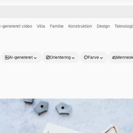
I-genereret video
Villa
Familie
Konstruktion
Design
Teknologi
AI-genereret
Orientering
Farve
Mennesk
Produkter
Kom godt i