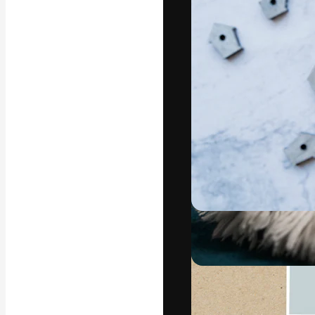
Den kreative pla
arbejde. Over 1
kreative og vir
studier.
Dansk
Copyright © 2010