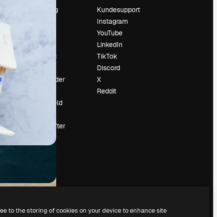
Prissætning
Kundesupport
Om os
Instagram
Reviews
YouTube
Karriere
LinkedIn
Søgetrends
TikTok
Blog
Discord
Begivenheder
X
d
Slidesgo
Reddit
Sælg indhold
Presserum
Leder du efter
magnific.ai
ree to the storing of cookies on your device to enhance site