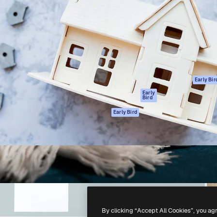
gang
tform til at skabe dit bedste
Spaces
 million abonnenter – fra
AI-assistent
Academy
ksomheder til bureauer og
AI-billedgenerator
Dokumentation
AI-videogenerator
Support
AI-
Vilkår for brug
stemmegenerator
Privatlivspolitik
Stockindhold
Originaler
Early Bir
MCP til
Cookies politik
Early
Bird
Claude/ChatGPT
Tillidscenter
Agenter
Early Bird
Partnere
API
Virksomhed
Mobilapp
Alle Magnific
værktøjer
-
2026
Freepik Company S.L.U.
Alle rettigheder forbeholdes
.
By clicking “Accept All Cookies”, you ag