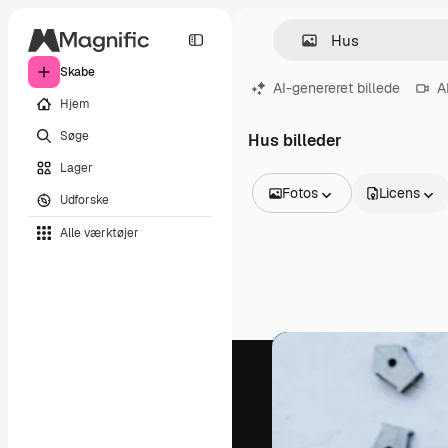
Skabe
AI-genereret billede
A
Hjem
Søge
Hus billeder
Lager
Fotos
Licens
Udforske
Alle billeder
Alle værktøjer
Vektorer
Illustrationer
Fotos
PSD
Skabeloner
Mockups
Videoer
Optagelser
Motion graphics
Videoskabeloner
Ikoner
3D modeller
Skrifttyper