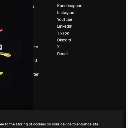
Prissætning
Kundesupport
Om os
Instagram
Reviews
YouTube
Karriere
LinkedIn
Søgetrends
TikTok
Blog
Discord
Begivenheder
X
d
Slidesgo
Reddit
Sælg indhold
Presserum
Leder du efter
magnific.ai
ree to the storing of cookies on your device to enhance site