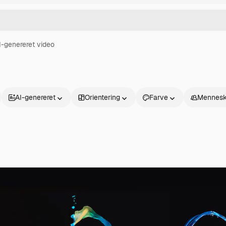
I-genereret video
AI-genereret
Orientering
Farve
Mennesk
Produkter
Kom godt i