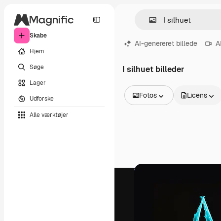
Skabe
AI-genereret billede
A
Hjem
Søge
I silhuet billeder
Lager
Fotos
Licens
Udforske
Alle billeder
Alle værktøjer
Vektorer
Illustrationer
Fotos
PSD
Skabeloner
Mockups
Videoer
Optagelser
Motion graphics
Videoskabeloner
Ikoner
3D modeller
Skrifttyper