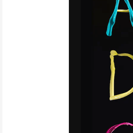
Den kreative pla
arbejde. Over 1
kreative og vir
studier.
Dansk
Copyright © 2010