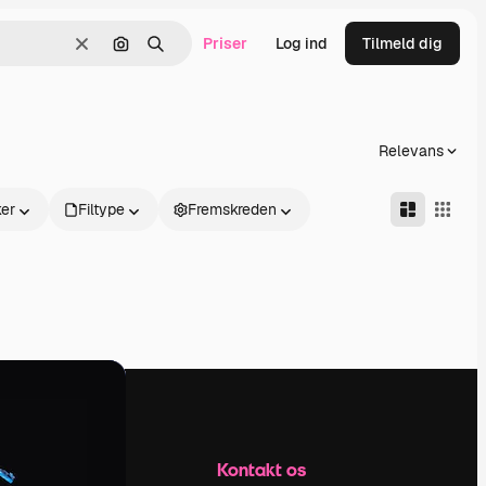
Priser
Log ind
Tilmeld dig
Klar
Søg efter billede
Søge
Relevans
er
Filtype
Fremskreden
Firma
Kontakt os