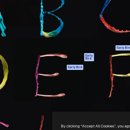
gang
tform til at skabe dit bedste
Spaces
 million abonnenter – fra
AI-assistent
Academy
ksomheder til bureauer og
AI-billedgenerator
Dokumentation
AI-videogenerator
Support
AI-
Vilkår for brug
stemmegenerator
Privatlivspolitik
Stockindhold
Originaler
Early Bir
MCP til
Cookies politik
Early
Bird
Claude/ChatGPT
Tillidscenter
Agenter
Early Bird
Partnere
API
Virksomhed
Mobilapp
Alle Magnific
værktøjer
-
2026
Freepik Company S.L.U.
Alle rettigheder forbeholdes
.
By clicking “Accept All Cookies”, you ag