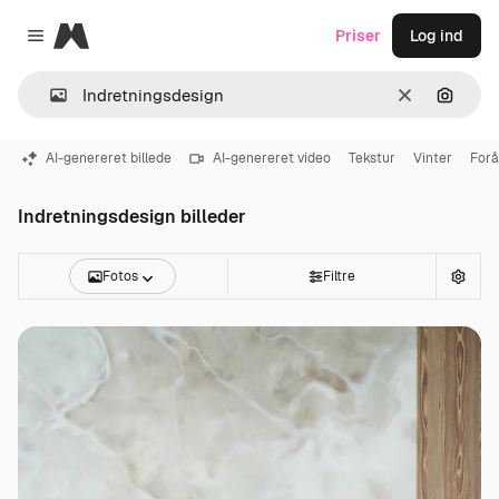
Magnific
Priser
Log ind
Close menu
Klar
Søg eft
AI-genereret billede
AI-genereret video
Tekstur
Vinter
Forå
Indretningsdesign billeder
Fotos
Filtre