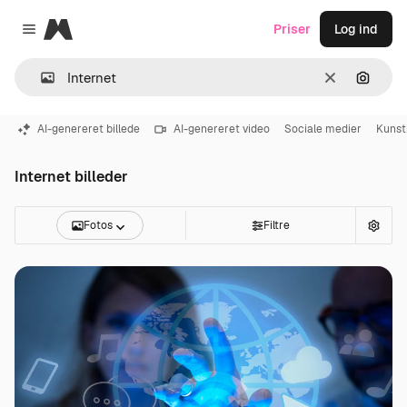
Magnific
Priser
Log ind
Close menu
Klar
Søg eft
AI-genereret billede
AI-genereret video
Sociale medier
Kunsti
Internet billeder
Fotos
Filtre