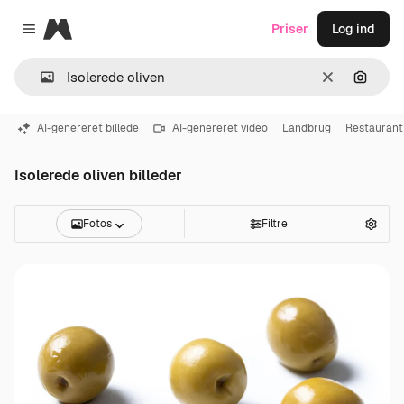
Magnific
Priser
Log ind
Close menu
Klar
Søg eft
AI-genereret billede
AI-genereret video
Landbrug
Restaurant
Isolerede oliven billeder
Fotos
Filtre