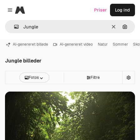
Magnific
Priser
Log ind
Close menu
Klar
Søg eft
AI-genereret billede
AI-genereret video
Natur
Sommer
Sko
Jungle billeder
Fotos
Filtre