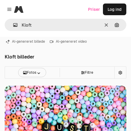
Magnific
Priser
Log ind
Close menu
Klar
Søg eft
AI-genereret billede
AI-genereret video
Kloft billeder
Fotos
Filtre