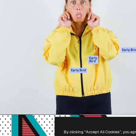
gang
tform til at skabe dit bedste
Spaces
 million abonnenter – fra
AI-assistent
Academy
ksomheder til bureauer og
AI-billedgenerator
Dokumentation
AI-videogenerator
Support
AI-
Vilkår for brug
stemmegenerator
Privatlivspolitik
Stockindhold
Originaler
Early Bir
MCP til
Cookies politik
Early
Bird
Claude/ChatGPT
Tillidscenter
Agenter
Early Bird
Partnere
API
Virksomhed
Mobilapp
Alle Magnific
værktøjer
-
2026
Freepik Company S.L.U.
Alle rettigheder forbeholdes
.
By clicking “Accept All Cookies”, you ag