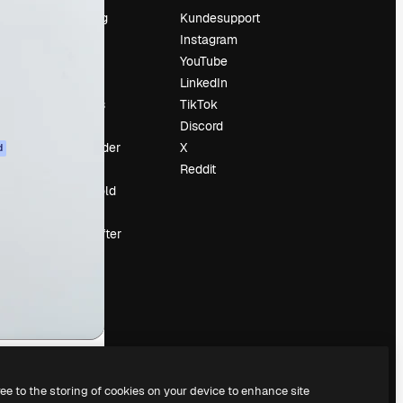
Prissætning
Kundesupport
Om os
Instagram
Reviews
YouTube
Karriere
LinkedIn
Søgetrends
TikTok
Blog
Discord
Begivenheder
X
d
Slidesgo
Reddit
Sælg indhold
Presserum
Leder du efter
magnific.ai
ree to the storing of cookies on your device to enhance site