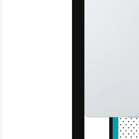
Den kreative pla
arbejde. Over 1
kreative og vir
studier.
Dansk
Copyright © 2010