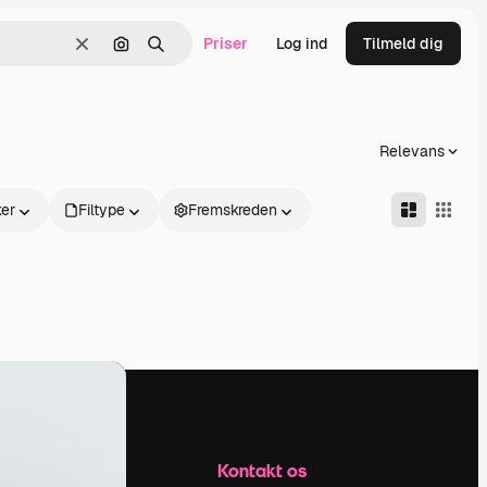
Priser
Log ind
Tilmeld dig
Klar
Søg efter billede
Søge
Relevans
er
Filtype
Fremskreden
Firma
Kontakt os