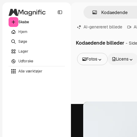
Skabe
AI-genereret billede
A
Hjem
Søge
Kodaedende billeder
- Sid
Lager
Fotos
Licens
Udforske
Alle billeder
Alle værktøjer
Vektorer
Illustrationer
Fotos
PSD
Skabeloner
Mockups
Videoer
Optagelser
Motion graphics
Videoskabeloner
Ikoner
3D modeller
Skrifttyper