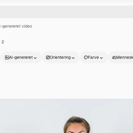
I-genereret video
e 2
AI-genereret
Orientering
Farve
Mennesk
Produkter
Kom godt i