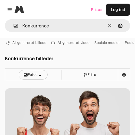
Magnific
Priser
Log ind
Close menu
Klar
Søg eft
AI-genereret billede
AI-genereret video
Sociale medier
Podi
Konkurrence billeder
Fotos
Filtre