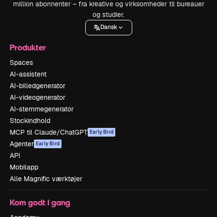
million abonnenter – fra kreative og virksomheder til bureauer
og studier.
Dansk
Produkter
Spaces
AI-assistent
AI-billedgenerator
AI-videogenerator
AI-stemmegenerator
Stockindhold
MCP til Claude/ChatGPT
Early Bird
Agenter
Early Bird
API
Mobilapp
Alle Magnific værktøjer
Kom godt i gang