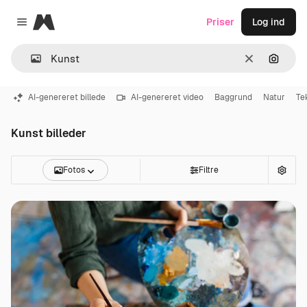
Magnific
Priser
Log ind
Close menu
Klar
Søg eft
AI-genereret billede
AI-genereret video
Baggrund
Natur
Te
Kunst billeder
Fotos
Filtre