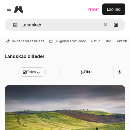
Magnific
Priser
Log ind
Close menu
Klar
Søg eft
AI-genereret billede
AI-genereret video
Natur
Sky
Tekstur
Landskab billeder
Fotos
Filtre