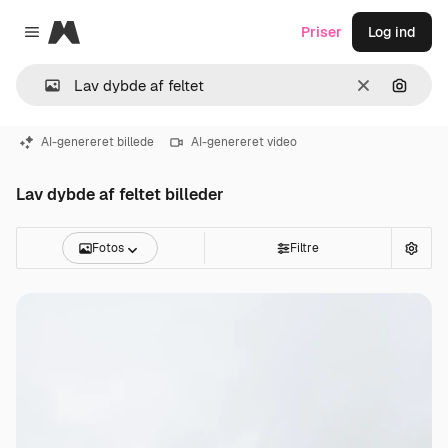
Magnific
Priser
Log ind
Close menu
Klar
Søg eft
AI-genereret billede
AI-genereret video
Lav dybde af feltet billeder
Fotos
Filtre