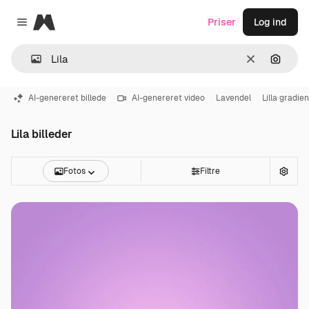
Magnific
Priser
Log ind
Close menu
Klar
Søg eft
AI-genereret billede
AI-genereret video
Lavendel
Lilla gradien
Lila billeder
Fotos
Filtre