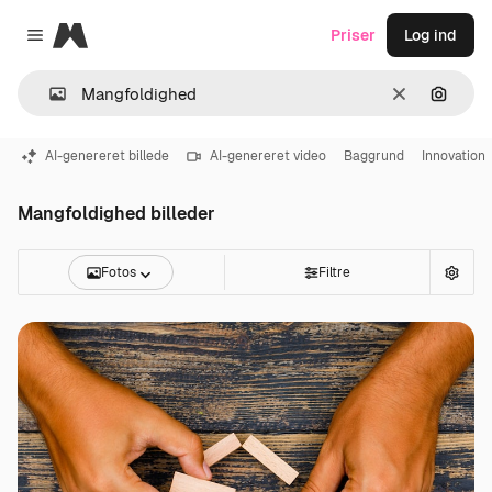
Magnific
Priser
Log ind
Close menu
Klar
Søg eft
AI-genereret billede
AI-genereret video
Baggrund
Innovation
Mangfoldighed billeder
Fotos
Filtre