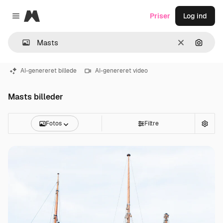
Magnific
Priser
Log ind
Close menu
Klar
Søg eft
AI-genereret billede
AI-genereret video
Masts billeder
Fotos
Filtre