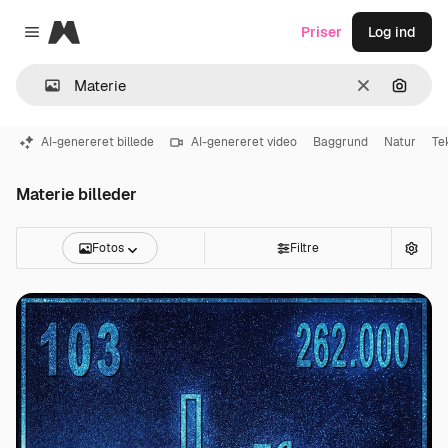
Magnific
Priser
Log ind
Close menu
Klar
Søg eft
AI-genereret billede
AI-genereret video
Baggrund
Natur
Te
Materie billeder
Fotos
Filtre