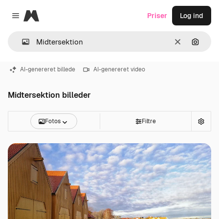
Magnific
Priser
Log ind
Close menu
Klar
Søg eft
AI-genereret billede
AI-genereret video
Midtersektion billeder
Fotos
Filtre