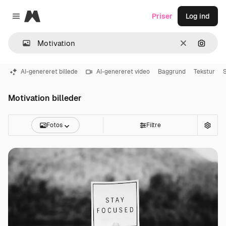
Magnific
Priser
Log ind
Close menu
Klar
Søg eft
AI-genereret billede
AI-genereret video
Baggrund
Tekstur
Motivation billeder
Fotos
Filtre