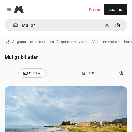
Magnific
Priser
Log ind
Close menu
Klar
Søg eft
AI-genereret billede
AI-genereret video
Vej
Innovation
Konc
Muligt billeder
Fotos
Filtre