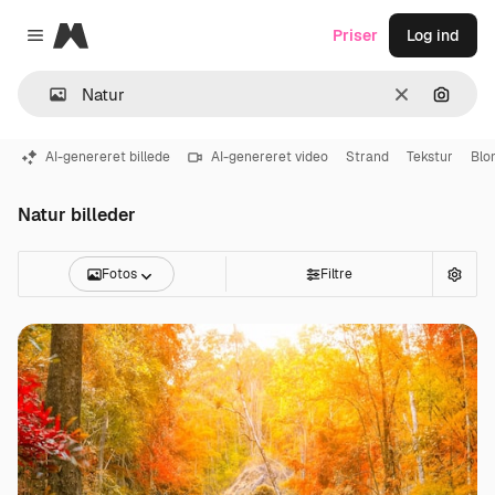
Magnific
Priser
Log ind
Close menu
Klar
Søg eft
AI-genereret billede
AI-genereret video
Strand
Tekstur
Blo
Natur billeder
Fotos
Filtre