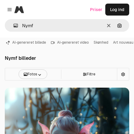
Magnific
Priser
Log ind
Close menu
Klar
Søg eft
AI-genereret billede
AI-genereret video
Skønhed
Art nouveau
Nymf billeder
Fotos
Filtre