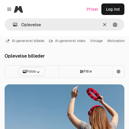
Magnific
Priser
Log ind
Close menu
Klar
Søg eft
AI-genereret billede
AI-genereret video
Vintage
Motivation
Oplevelse billeder
Fotos
Filtre