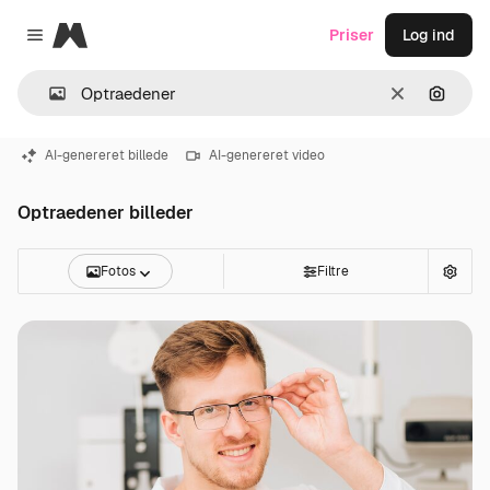
Magnific
Priser
Log ind
Close menu
Klar
Søg eft
AI-genereret billede
AI-genereret video
Optraedener billeder
Fotos
Filtre